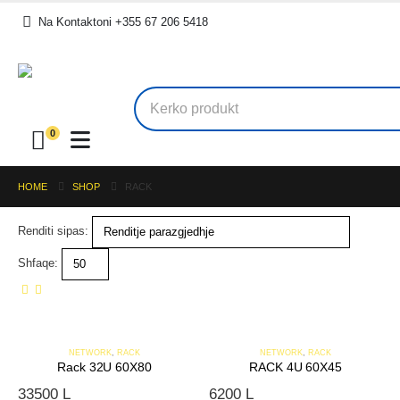
Na Kontaktoni +355 67 206 5418
.
0
HOME
SHOP
RACK
Renditi sipas:
Shfaqe:
NETWORK
,
RACK
NETWORK
,
RACK
Rack 32U 60X80
RACK 4U 60X45
33500
L
6200
L