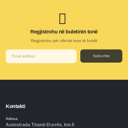
Regjistrohu në buletinin tonë
Regjistrohu për ofertat tona të fundit
Subscribe
Kontakti
Adresa
Autostrada Tiranë-Durrës, km.5