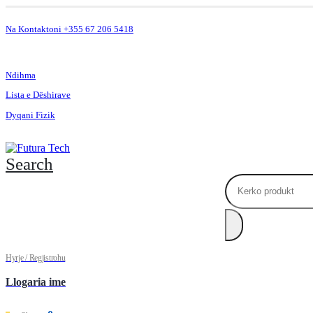
Na Kontaktoni +355 67 206 5418
.
Ndihma
Lista e Dëshirave
Dyqani Fizik
Search
Hyrje / Regjistrohu
Llogaria ime