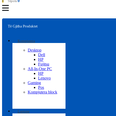
0
Shporta
0
Të Gjitha Produktet
Kompjutera
Desktop
Dell
HP
Fujitsu
All-In-One PC
HP
Lenovo
Gaming
Pos
Kompjutera block
Laptope