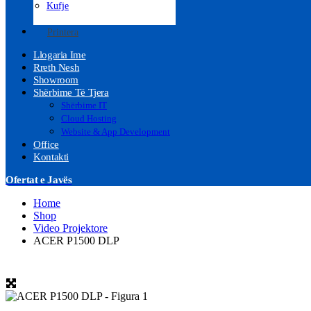
Kufje
Printera
Llogaria Ime
Rreth Nesh
Showroom
Shërbime Të Tjera
Shërbime IT
Cloud Hosting
Website & App Development
Office
Kontakti
Ofertat e Javës
Home
Shop
Video Projektore
ACER P1500 DLP