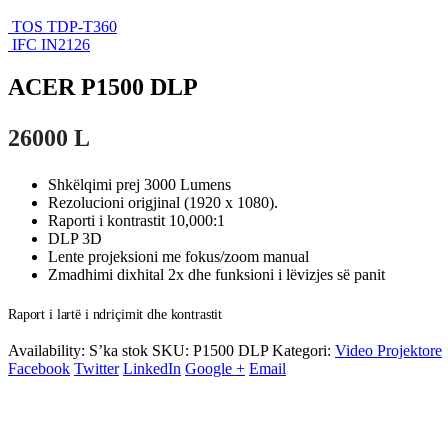
TOS TDP-T360
IFC IN2126
ACER P1500 DLP
26000
L
Shkëlqimi prej 3000 Lumens
Rezolucioni origjinal (1920 x 1080).
Raporti i kontrastit 10,000:1
DLP 3D
Lente projeksioni me fokus/zoom manual
Zmadhimi dixhital 2x dhe funksioni i lëvizjes së panit
Raport i lartë i ndriçimit dhe kontrastit
Availability:
S’ka stok
SKU:
P1500 DLP
Kategori:
Video Projektore
Facebook
Twitter
LinkedIn
Google +
Email