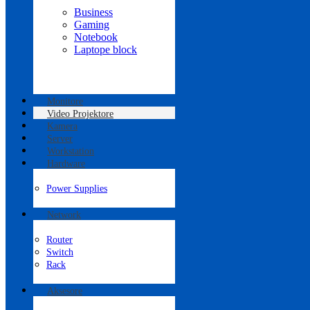
Business
Gaming
Notebook
Laptope block
Monitore
Video Projektore
Kamera
Server
Workstation
Hardware
Power Supplies
Network
Router
Switch
Rack
Aksesore