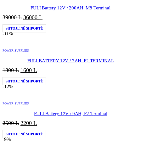
FULI Battery 12V / 200AH, M8 Terminal
Çmimi
Çmimi
39000
L
36000
L
origjinal
i
SHTOJE NË SHPORTË
qe:
tanishëm
-11%
39000 L.
është:
36000 L.
POWER SUPPLIES
FULI BATTERY 12V / 7AH. F2 TERMINAL
Çmimi
Çmimi
1800
L
1600
L
origjinal
i
SHTOJE NË SHPORTË
qe:
tanishëm
-12%
1800 L.
është:
1600 L.
POWER SUPPLIES
FULI Battery 12V / 9AH, F2 Terminal
Çmimi
Çmimi
2500
L
2200
L
origjinal
i
SHTOJE NË SHPORTË
qe:
tanishëm
-9%