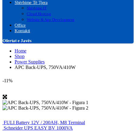
Shërbime Të Tjera
Shërbime IT
Cloud Hosting
Website & App Development
Office
Kontakti
Ofertat e Javës
Home
Shop
Power Supplies
APC Back-UPS, 750VA/410W
-11%
FULI Battery 12V / 200AH, M8 Terminal
Schneider UPS EASY BV 1000VA