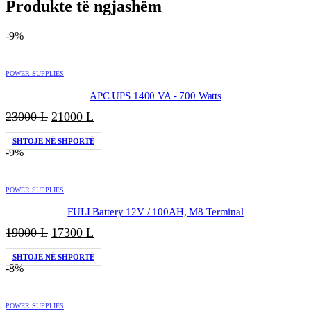
Produkte të ngjashëm
-9%
POWER SUPPLIES
APC UPS 1400 VA - 700 Watts
Çmimi
Çmimi
23000
L
21000
L
origjinal
i
SHTOJE NË SHPORTË
qe:
tanishëm
-9%
23000 L.
është:
21000 L.
POWER SUPPLIES
FULI Battery 12V / 100AH, M8 Terminal
Çmimi
Çmimi
19000
L
17300
L
origjinal
i
SHTOJE NË SHPORTË
qe:
tanishëm
-8%
19000 L.
është:
17300 L.
POWER SUPPLIES