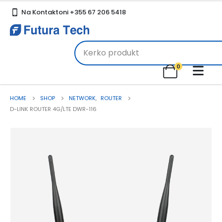
.
Na Kontaktoni +355 67 206 5418
0
HOME
SHOP
NETWORK
,
ROUTER
D-LINK ROUTER 4G/LTE DWR-116