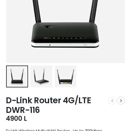
D-Link Router 4G/LTE
DWR-116
4900
L