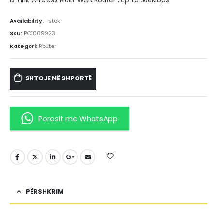
D-Link Wireless Multi-WAN Router , Up to 300Mbps
Availability:
1 stok
SKU:
PC1009923
Kategori:
Router
SHTOJE NË SHPORTË
Porosit me WhatsApp
PËRSHKRIM