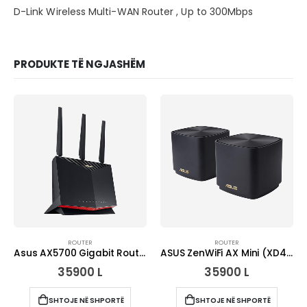
D-Link Wireless Multi-WAN Router , Up to 300Mbps
PRODUKTE TË NGJASHËM
ROUTER
ROUTER
Asus AX5700 Gigabit Router RT-AX86S
ASUS ZenWiFi AX Mini (XD4) 2Pk AX1800
35900
L
35900
L
SHTOJE NË SHPORTË
SHTOJE NË SHPORTË