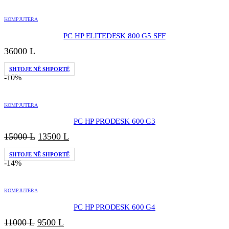
33000 L.
është:
28000 L.
KOMPJUTERA
PC HP ELITEDESK 800 G5 SFF
36000
L
SHTOJE NË SHPORTË
-10%
KOMPJUTERA
PC HP PRODESK 600 G3
Çmimi
Çmimi
15000
L
13500
L
origjinal
i
SHTOJE NË SHPORTË
qe:
tanishëm
-14%
15000 L.
është:
13500 L.
KOMPJUTERA
PC HP PRODESK 600 G4
Çmimi
Çmimi
11000
L
9500
L