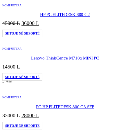
KOMPJUTERA
HP PC ELITEDESK 800 G2
Çmimi
Çmimi
45000
L
36000
L
origjinal
i
SHTOJE NË SHPORTË
qe:
tanishëm
45000 L.
është:
36000 L.
KOMPJUTERA
Lenovo ThinkCentre M710q MINI PC
14500
L
SHTOJE NË SHPORTË
-15%
KOMPJUTERA
PC HP ELITEDESK 800 G3 SFF
Çmimi
Çmimi
33000
L
28000
L
origjinal
i
SHTOJE NË SHPORTË
qe:
tanishëm