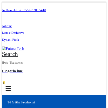
Na Kontaktoni +355 67 206 5418
.
Ndihma
Lista e Dëshirave
Dyqani Fizik
Search
Hyrje / Regjistrohu
Llogaria ime
0
Të Gjitha Produktet