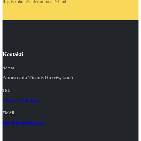
Regjistrohu për ofertat tona të fundit
Kontakti
Adresa
Autostrada Tiranë-Durrës, km.5
TEL
+355 67 206 5418
EMAIL
info@futuratech.al