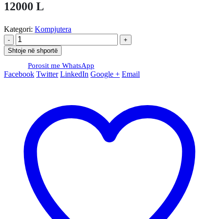
12000
L
Kategori:
Kompjutera
-
+
Shtoje në shportë
Porosit me WhatsApp
Facebook
Twitter
LinkedIn
Google +
Email