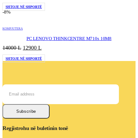
origjinal
i
SHTOJE NË SHPORTË
qe:
tanishëm
-8%
11000 L.
është:
9500 L.
KOMPJUTERA
PC LENOVO THINKCENTRE M710s 10M8
Çmimi
Çmimi
14000
L
12900
L
origjinal
i
SHTOJE NË SHPORTË
qe:
tanishëm
14000 L.
është:
12900 L.
Subscribe
Regjistrohu në buletinin tonë