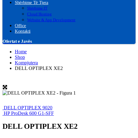
Shërbime Të Tjera
Shërbime IT
Cloud Hosting
Website & App Development
Office
Kontakti
Ofertat e Javës
Home
Shop
Kompjutera
DELL OPTIPLEX XE2
DELL OPTIPLEX 9020
HP ProDesk 600 G1-SFF
DELL OPTIPLEX XE2