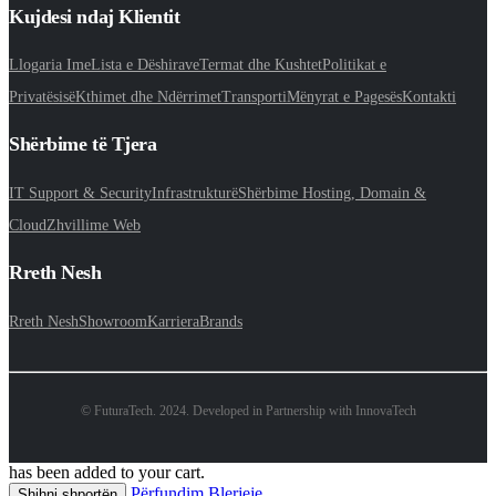
Kujdesi ndaj Klientit
Llogaria Ime
Lista e Dëshirave
Termat dhe Kushtet
Politikat e
Privatësisë
Kthimet dhe Ndërrimet
Transporti
Mënyrat e Pagesës
Kontakti
Shërbime të Tjera
IT Support & Security
Infrastrukturë
Shërbime Hosting, Domain &
Cloud
Zhvillime Web
Rreth Nesh
Rreth Nesh
Showroom
Karriera
Brands
© FuturaTech. 2024. Developed in Partnership with InnovaTech
has been added to your cart.
Përfundim Blerjeje
Shihni shportën