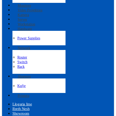
Monitore
Video Projektore
Kamera
Server
Workstation
Hardware
Power Supplies
Network
Router
Switch
Rack
Aksesore
Kufje
Printera
Llogaria Ime
Rreth Nesh
Showroom