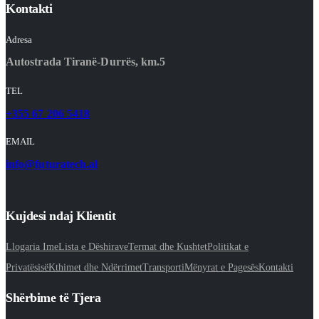
Kontakti
Adresa
Autostrada Tiranë-Durrës, km.5
TEL
+355 67 206 5418
EMAIL
info@futuratech.al
Kujdesi ndaj Klientit
Llogaria Ime
Lista e Dëshirave
Termat dhe Kushtet
Politikat e
Privatësisë
Kthimet dhe Ndërrimet
Transporti
Mënyrat e Pagesës
Kontakti
Shërbime të Tjera