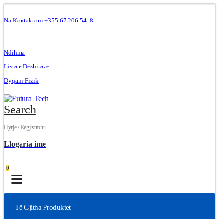
Na Kontaktoni +355 67 206 5418
.
Ndihma
Lista e Dëshirave
Dyqani Fizik
Search
Hyrje / Regjistrohu
Llogaria ime
0
Të Gjitha Produktet