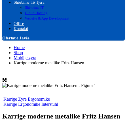
Shërbime Të Tjera
Shërbime IT
Cloud Hosting
Website & App Development
Office
Kontakti
Ofertat e Javës
Home
Shop
Mobilje zyra
Karrige moderne metalike Fritz Hansen
Karrige Zyre Ergonomike
Karrige Ergonomike Interstuhl
Karrige moderne metalike Fritz Hansen