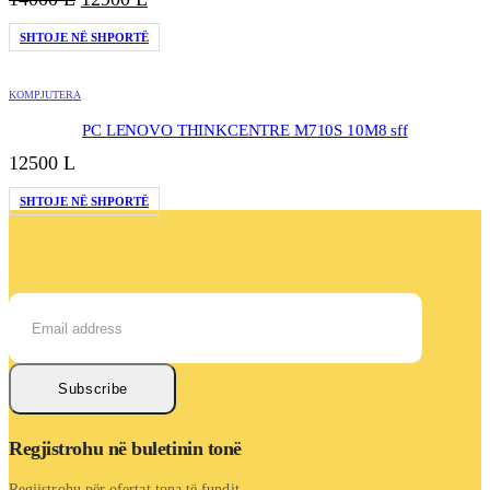
origjinal
i
SHTOJE NË SHPORTË
qe:
tanishëm
14000 L.
është:
12900 L.
KOMPJUTERA
PC LENOVO THINKCENTRE M710S 10M8 sff
12500
L
SHTOJE NË SHPORTË
Subscribe
Regjistrohu në buletinin tonë
Regjistrohu për ofertat tona të fundit