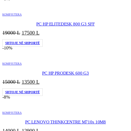
33000 L.
është:
28000 L.
KOMPJUTERA
PC HP ELITEDESK 800 G3 SFF
Çmimi
Çmimi
19000
L
17500
L
origjinal
i
SHTOJE NË SHPORTË
qe:
tanishëm
-10%
19000 L.
është:
17500 L.
KOMPJUTERA
PC HP PRODESK 600 G3
Çmimi
Çmimi
15000
L
13500
L
origjinal
i
SHTOJE NË SHPORTË
qe:
tanishëm
-8%
15000 L.
është:
13500 L.
KOMPJUTERA
PC LENOVO THINKCENTRE M710s 10M8
Çmimi
Çmimi
14000
L
12900
L