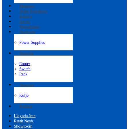
Monitore
Video Projektore
Kamera
Server
Workstation
Hardware
Power Supplies
Network
Router
Switch
Rack
Aksesore
Kufje
Printera
Llogaria Ime
Rreth Nesh
Showroom