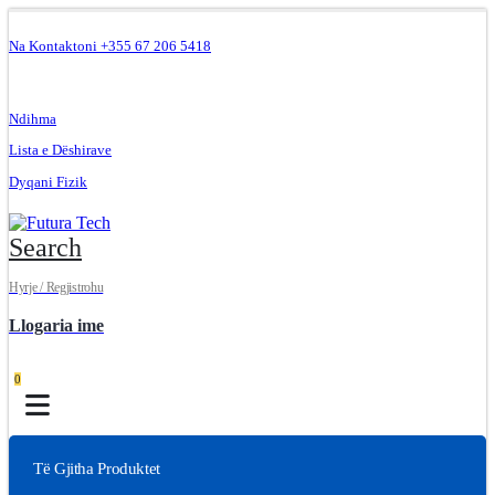
Na Kontaktoni +355 67 206 5418
.
Ndihma
Lista e Dëshirave
Dyqani Fizik
Search
Hyrje / Regjistrohu
Llogaria ime
0
Të Gjitha Produktet