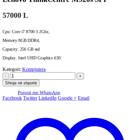
57000
L
Cpu: Core i7 8700 3.2Ghz,
Memory:8GB DDR4,
Capacity: 256 GB ssd
Display: ‎Intel UHD Graphics 630
Kategori:
Kompjutera
-
+
Shtoje në shportë
Porosit me WhatsApp
Facebook
Twitter
LinkedIn
Google +
Email