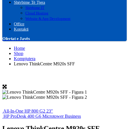
Shërbime Të Tjera
Shërbime IT
Cloud Hosting
Website & App Development
Office
Kontakti
Ofertat e Javës
Home
Shop
Kompjutera
Lenovo ThinkCentre M920s SFF
All-In-One HP 800 G2 23″
HP ProDesk 400 G6 Microtower Business
Lenovo ThinkCentre M920s SFF