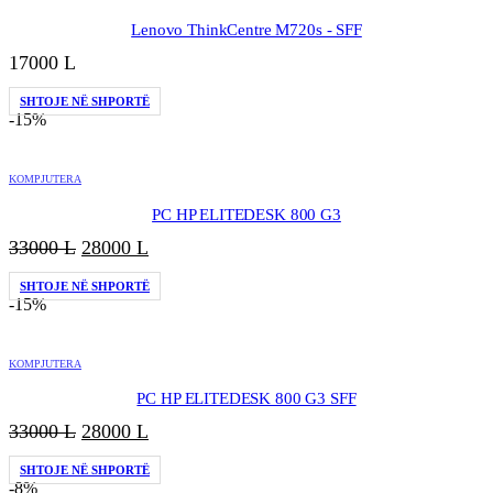
Lenovo ThinkCentre M720s - SFF
17000
L
SHTOJE NË SHPORTË
-15%
KOMPJUTERA
PC HP ELITEDESK 800 G3
Çmimi
Çmimi
33000
L
28000
L
origjinal
i
SHTOJE NË SHPORTË
qe:
tanishëm
-15%
33000 L.
është:
28000 L.
KOMPJUTERA
PC HP ELITEDESK 800 G3 SFF
Çmimi
Çmimi
33000
L
28000
L
origjinal
i
SHTOJE NË SHPORTË
qe:
tanishëm
-8%