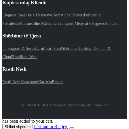
Kujdesi ndaj Klientit
Llogaria Ime
Lista e Dëshirave
Termat dhe Kushtet
Politikat e
Privatësisë
Kthimet dhe Ndërrimet
Transporti
Mënyrat e Pagesës
Kontakti
Shërbime të Tjera
IT Support & Security
Infrastrukturë
Shërbime Hosting, Domain &
Cloud
Zhvillime Web
Rreth Nesh
Rreth Nesh
Showroom
Karriera
Brands
© FuturaTech. 2024. Developed in Partnership with InnovaTech
has been added to your cart.
Përfundim Blerjeje
Shihni shportën