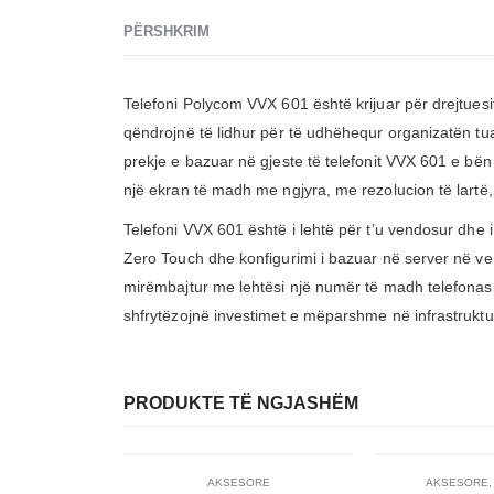
PËRSHKRIM
Telefoni Polycom VVX 601 është krijuar për drejtuesi
qëndrojnë të lidhur për të udhëhequr organizatën tua
prekje e bazuar në gjeste të telefonit VVX 601 e bën
një ekran të madh me ngjyra, me rezolucion të lartë,
Telefoni VVX 601 është i lehtë për t’u vendosur dhe i 
Zero Touch dhe konfigurimi i bazuar në server në ven
mirëmbajtur me lehtësi një numër të madh telefonash 
shfrytëzojnë investimet e mëparshme në infrastrukturë
PRODUKTE TË NGJASHËM
-22%
AKSESORE
AKSESORE