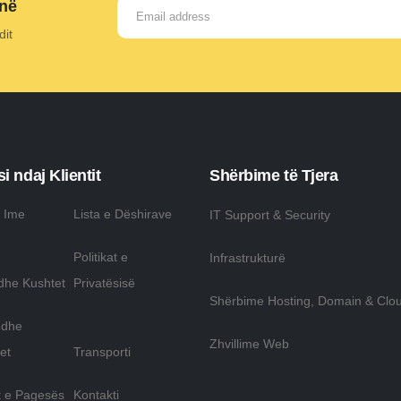
onë
dit
i ndaj Klientit
Shërbime të Tjera
a Ime
Lista e Dëshirave
IT Support & Security
Politikat e
Infrastrukturë
dhe Kushtet
Privatësisë
Shërbime Hosting, Domain & Clo
 dhe
Zhvillime Web
et
Transporti
 e Pagesës
Kontakti