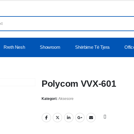
Rreth Nesh
Showroom
Shërbime Të Tjera
Offic
Polycom VVX-601
Kategori:
Aksesore