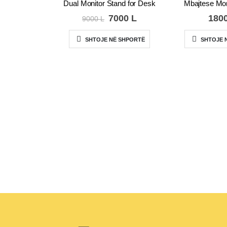
Dual Monitor Stand for Desk
Mbajtese Moni
Çmimi
Çmimi
7000
L
180
9000
L
origjinal
i
qe:
tanishëm
SHTOJE NË SHPORTË
SHTOJE 
9000 L.
është:
7000 L.