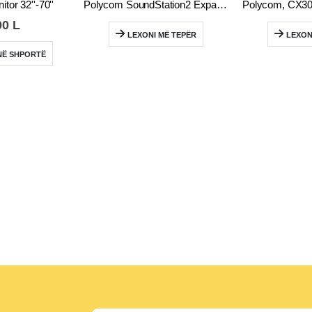
tor 32''-70''
Polycom SoundStation2 Expandable Conference Phone PN 2201-15100-601
00
L
LEXONI MË TEPËR
LEXON
NË SHPORTË