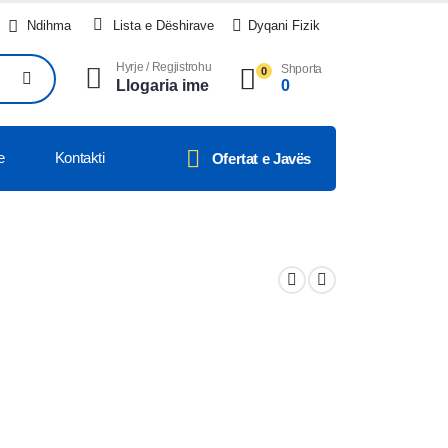
Ndihma
Lista e Dëshirave
Dyqani Fizik
Hyrje / Regjistrohu
Shporta
0
Llogaria ime
0
e
Kontakti
Ofertat e Javës