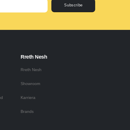
Subscribe
Rreth Nesh
Rreth Nesh
Showroom
ud
Karriera
Brands