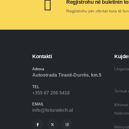
Regjistrohu në buletinin t
Regjistrohu për ofertat tona të fun
Kontakti
Kujdes
Llogari
Adresa
Autostrada Tiranë-Durrës, km.5
TEL
Termat 
+355 67 206 5418
EMAIL
Kthimet
info@futuratech.al
Ndërrim
Mënyrat