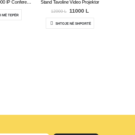
Polycom, CX3000 IP Conference Phone, PN 2201-15810-001
Stand Tavoline Video Projektor
Çmimi
Çmimi
11000
L
12000
L
origjinal
i
I MË TEPËR
qe:
tanishëm
SHTOJE NË SHPORTË
12000 L.
është:
11000 L.
AK
LEXO