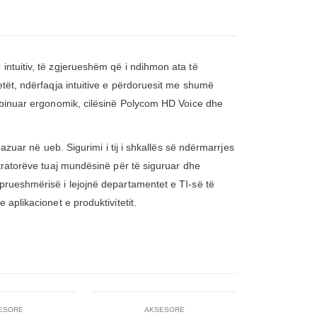
intuitiv, të zgjerueshëm që i ndihmon ata të
etët, ndërfaqja intuitive e përdoruesit me shumë
kombinuar ergonomik, cilësinë Polycom HD Voice dhe
azuar në ueb. Sigurimi i tij i shkallës së ndërmarrjes
stratorëve tuaj mundësinë për të siguruar dhe
eprueshmërisë i lejojnë departamentet e TI-së të
aplikacionet e produktivitetit.
-8%
ESORE
AKSESORE