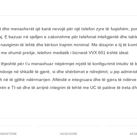
t dhe menaxherët që kanë nevojë për një telefon zyre të fuqishëm, por 
j. E bazuar në sjelljen e zakonshme për telefonat inteligjentë dhe tabl
 navigimin të lehtë dhe kërkon trajnim minimal. Me dizajnin e tij të 
 me shumë prekje, telefoni mediatik i biznesit VVX 601 është ideal.
thjeshtë për t’u menaxhuar nëpërmjet mjetit të konfigurimit intuitiv të b
dosje në shkallë të gjerë, si dhe shërbimet e ridrejtimit, u jep admini
në të gjithë ndërmarrjen. Aftësitë e integruara dhe të gjera të ndërv
n e TI-së dhe të arrijnë integrim të lehtë me UC të palëve të treta dhe 
,
MONITORE
AKSESORE
AKS