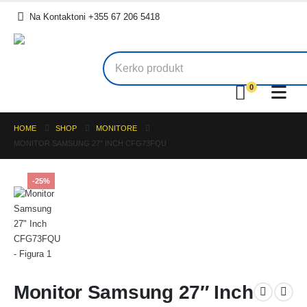
.
Na Kontaktoni +355 67 206 5418
0
HOME
SHOP
MONITORE
MONITOR SAMSUNG 27″ INCH CFG73FQU
-25%
Monitor Samsung 27″ Inch