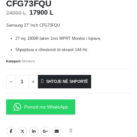
CFG73FQU
Çmimi
Çmimi
17900
L
24000
L
origjinal
i
qe:
tanishëm
Samsung 27″ Inch CFG73FQU
24000 L.
është:
17900 L.
27 inç 1800R lakim 1ms MPRT Monitor i lojrave,
Shpejtësia e rifreskimit të ekranit 144 Hz.
Kategori:
Monitore
SHTOJE NË SHPORTË
Porosit me WhatsApp