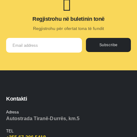
Regjistrohu në buletinin tonë
Regjistrohu për ofertat tona të fundit
Subscribe
Kontakti
Adresa
Autostrada Tiranë-Durrës, km.5
TEL