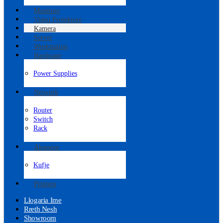
Monitore
Video Projektore
Kamera
Server
Workstation
Hardware
Power Supplies
Network
Router
Switch
Rack
Aksesore
Kufje
Printera
Llogaria Ime
Rreth Nesh
Showroom