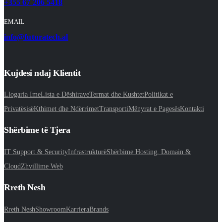
+355 67 206 5418
EMAIL
info@futuratech.al
Kujdesi ndaj Klientit
Llogaria Ime
Lista e Dëshirave
Termat dhe Kushtet
Politikat e
Privatësisë
Kthimet dhe Ndërrimet
Transporti
Mënyrat e Pagesës
Kontakti
Shërbime të Tjera
IT Support & Security
Infrastrukturë
Shërbime Hosting, Domain &
Cloud
Zhvillime Web
Rreth Nesh
Rreth Nesh
Showroom
Karriera
Brands