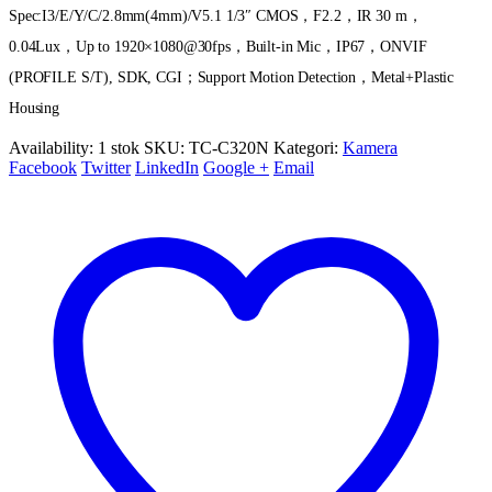
Spec:I3/E/Y/C/2.8mm(4mm)/V5.1 1/3″ CMOS，F2.2，IR 30 m，
0.04Lux，Up to 1920×1080@30fps，Built-in Mic，IP67，ONVIF
(PROFILE S/T), SDK, CGI；Support Motion Detection，Metal+Plastic
Housing
Availability:
1 stok
SKU:
TC-C320N
Kategori:
Kamera
Facebook
Twitter
LinkedIn
Google +
Email