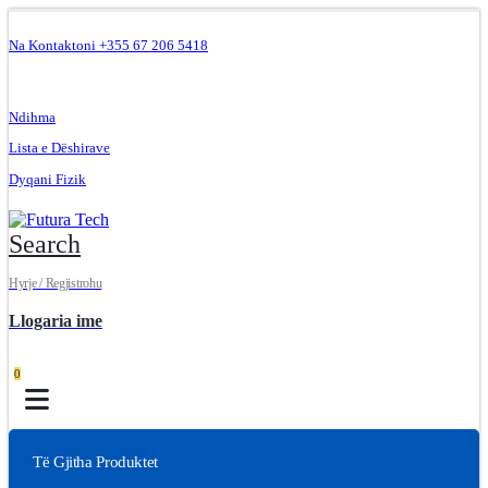
Na Kontaktoni +355 67 206 5418
.
Ndihma
Lista e Dëshirave
Dyqani Fizik
Search
Hyrje / Regjistrohu
Llogaria ime
0
Të Gjitha Produktet