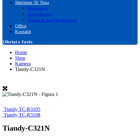
Shërbime Të Tjera
Shërbime IT
Cloud Hosting
Website & App Development
Office
Kontakti
Ofertat e Javës
Home
Shop
Kamera
Tiandy-C321N
Tiandy TC-R3105
Tiandy TC-R3108
Tiandy-C321N