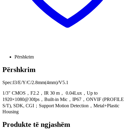
Përshkrim
Përshkrim
Spec:I3/E/Y/C/2.8mm(4mm)/V5.1
1/3″ CMOS，F2.2，IR 30 m， 0.04Lux，Up to
1920×1080@30fps，Built-in Mic，IP67，ONVIF (PROFILE
S/T), SDK, CGI；Support Motion Detection，Metal+Plastic
Housing
Produkte të ngjashëm