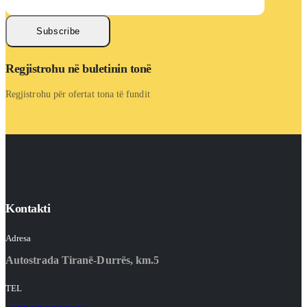
Subscribe
Regjistrohu në buletinin tonë
Regjistrohu për ofertat tona të fundit
Kontakti
Adresa
Autostrada Tiranë-Durrës, km.5
TEL