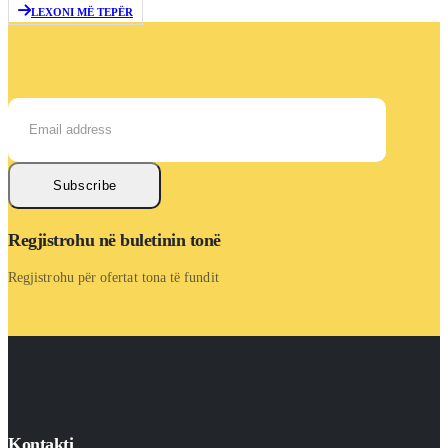
LEXONI MË TEPËR
Subscribe
Regjistrohu në buletinin tonë
Regjistrohu për ofertat tona të fundit
Kontakti