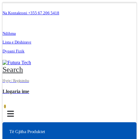
Na Kontaktoni +355 67 206 5418
.
Ndihma
Lista e Dëshirave
Dyqani Fizik
Search
Hyrje / Regjistrohu
Llogaria ime
0
Të Gjitha Produktet