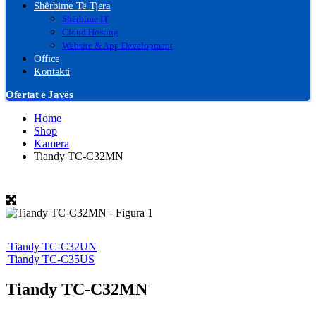
Shërbime Të Tjera
Shërbime IT
Cloud Hosting
Website & App Development
Office
Kontakti
Ofertat e Javës
Home
Shop
Kamera
Tiandy TC-C32MN
Tiandy TC-C32UN
Tiandy TC-C35US
Tiandy TC-C32MN