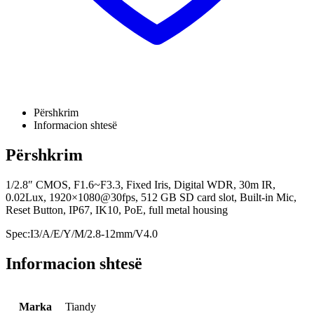
Përshkrim
Informacion shtesë
Përshkrim
1/2.8″ CMOS, F1.6~F3.3, Fixed Iris, Digital WDR, 30m IR,
0.02Lux, 1920×1080@30fps, 512 GB SD card slot, Built-in Mic,
Reset Button, IP67, IK10, PoE, full metal housing
Spec:I3/A/E/Y/M/2.8-12mm/V4.0
Informacion shtesë
Marka
Tiandy