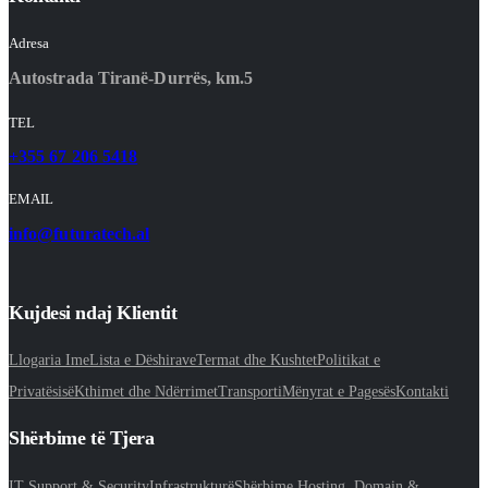
Adresa
Autostrada Tiranë-Durrës, km.5
TEL
+355 67 206 5418
EMAIL
info@futuratech.al
Kujdesi ndaj Klientit
Llogaria Ime
Lista e Dëshirave
Termat dhe Kushtet
Politikat e
Privatësisë
Kthimet dhe Ndërrimet
Transporti
Mënyrat e Pagesës
Kontakti
Shërbime të Tjera
IT Support & Security
Infrastrukturë
Shërbime Hosting, Domain &