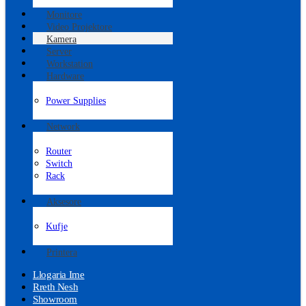
Monitore
Video Projektore
Kamera
Server
Workstation
Hardware
Power Supplies
Network
Router
Switch
Rack
Aksesore
Kufje
Printera
Llogaria Ime
Rreth Nesh
Showroom