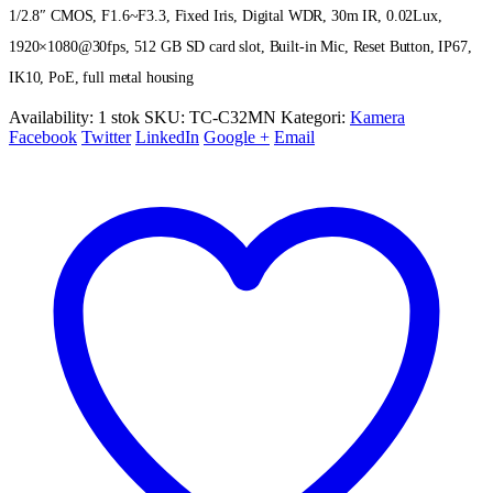
1/2.8″ CMOS, F1.6~F3.3, Fixed Iris, Digital WDR, 30m IR, 0.02Lux,
1920×1080@30fps, 512 GB SD card slot, Built-in Mic, Reset Button, IP67,
IK10, PoE, full metal housing
Availability:
1 stok
SKU:
TC-C32MN
Kategori:
Kamera
Facebook
Twitter
LinkedIn
Google +
Email