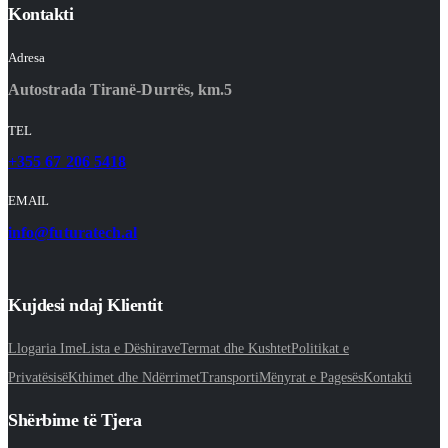
Kontakti
Adresa
Autostrada Tiranë-Durrës, km.5
TEL
+355 67 206 5418
EMAIL
info@futuratech.al
Kujdesi ndaj Klientit
Llogaria Ime
Lista e Dëshirave
Termat dhe Kushtet
Politikat e
Privatësisë
Kthimet dhe Ndërrimet
Transporti
Mënyrat e Pagesës
Kontakti
Shërbime të Tjera