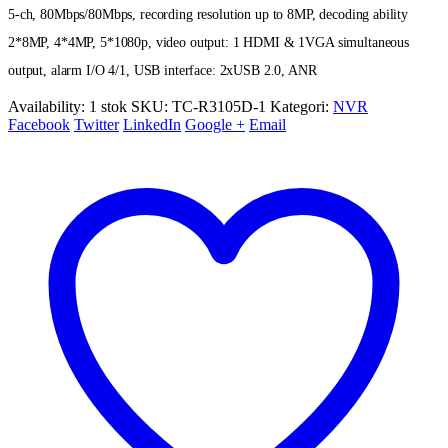
5-ch, 80Mbps/80Mbps, recording resolution up to 8MP, decoding ability
2*8MP, 4*4MP, 5*1080p, video output: 1 HDMI & 1VGA simultaneous
output, alarm I/O 4/1, USB interface: 2xUSB 2.0, ANR
Availability:
1 stok
SKU:
TC-R3105D-1
Kategori:
NVR
Facebook
Twitter
LinkedIn
Google +
Email