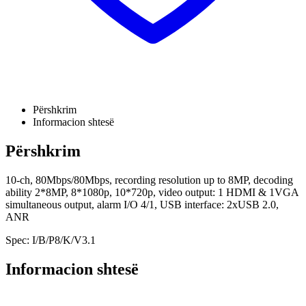
Përshkrim
Informacion shtesë
Përshkrim
10-ch, 80Mbps/80Mbps, recording resolution up to 8MP, decoding
ability 2*8MP, 8*1080p, 10*720p, video output: 1 HDMI & 1VGA
simultaneous output, alarm I/O 4/1, USB interface: 2xUSB 2.0,
ANR
Spec: I/B/P8/K/V3.1
Informacion shtesë