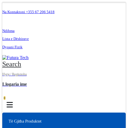
Na Kontaktoni +355 67 206 5418
.
Ndihma
Lista e Dëshirave
Dyqani Fizik
Search
Hyrje / Regjistrohu
Llogaria ime
0
Të Gjitha Produktet