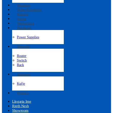
Monitore
Video Projektore
Kamera
Server
Workstation
Hardware
Power Supplies
Network
Router
Switch
Rack
Aksesore
Kufje
Printera
Llogaria Ime
Rreth Nesh
Showroom