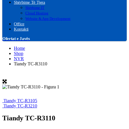
Shërbime Të Tjera
Shërbime IT
Cloud Hosting
Website & App Development
Office
Kontakti
Ofertat e Javës
Home
Shop
NVR
Tiandy TC-R3110
Tiandy TC-R3105
Tiandy TC-R3210
Tiandy TC-R3110