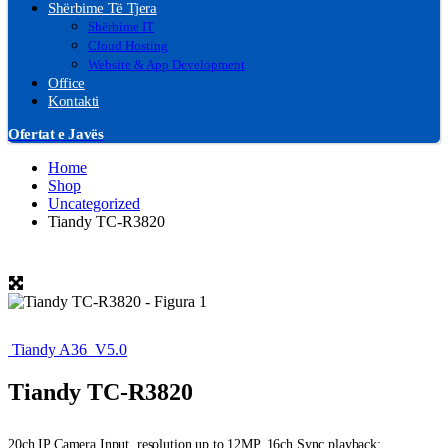
Shërbime Të Tjera
Shërbime IT
Cloud Hosting
Website & App Development
Office
Kontakti
Ofertat e Javës
Home
Shop
Uncategorized
Tiandy TC-R3820
Tiandy A36_V5.0
Tiandy TC-R3820
20ch IP Camera Input, resolution up to 12MP, 16ch Sync playback;