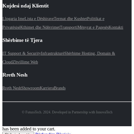
Kujdesi ndaj Klientit
Llogaria Ime
Lista e Dëshirave
Termat dhe Kushtet
Politikat e
Privatësisë
Kthimet dhe Ndërrimet
Transporti
Mënyrat e Pagesës
Kontakti
Shërbime të Tjera
IT Support & Security
Infrastrukturë
Shërbime Hosting, Domain &
Cloud
Zhvillime Web
Rreth Nesh
Rreth Nesh
Showroom
Karriera
Brands
© FuturaTech. 2024. Developed in Partnership with InnovaTech
has been added to your cart.