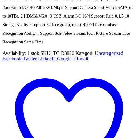
Bandwidth I/O: 400Mbps/200Mbps, Support Camera Smart VCA 8SATA(up
to 10TB), 2 HDMI&VGA, 3 USB, Alarm I/O 16/4 Support Raid 0,1,5,10
Storage Ability：support 32 face group, up to 50,000 face database
Recognition Ability：Support 8ch Video Stream/16ch Picture Stream Face
Recognition Same Time
Availability:
1 stok
SKU:
TC-R3820
Kategori:
Uncategorized
Facebook
Twitter
LinkedIn
Google +
Email