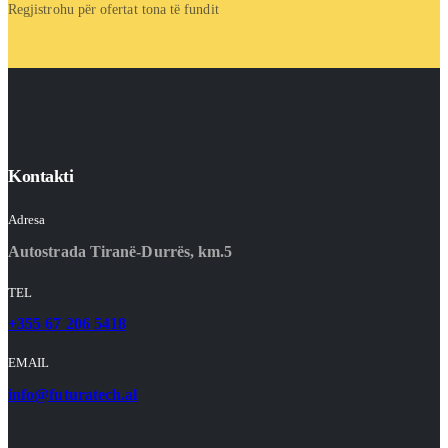
Regjistrohu për ofertat tona të fundit
Kontakti
Adresa
Autostrada Tiranë-Durrës, km.5
TEL
+355 67 206 5418
EMAIL
info@futuratech.al