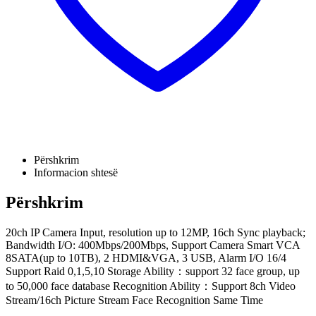
Përshkrim
Informacion shtesë
Përshkrim
20ch IP Camera Input, resolution up to 12MP, 16ch Sync playback;
Bandwidth I/O: 400Mbps/200Mbps, Support Camera Smart VCA
8SATA(up to 10TB), 2 HDMI&VGA, 3 USB, Alarm I/O 16/4
Support Raid 0,1,5,10 Storage Ability：support 32 face group, up
to 50,000 face database Recognition Ability：Support 8ch Video
Stream/16ch Picture Stream Face Recognition Same Time