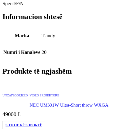
Spec:I/F/N
Informacion shtesë
Marka
Tiandy
Numri i Kanaleve
20
Produkte të ngjashëm
UNCATEGORIZED
,
VIDEO PROJEKTORE
NEC UM301W Ultra-Short throw WXGA
49000
L
SHTOJE NË SHPORTË