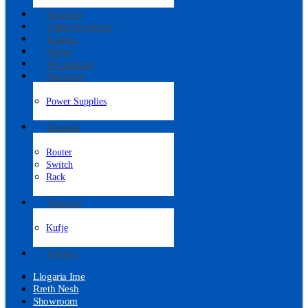
Monitore
Video Projektore
Kamera
Server
Workstation
Hardware
Power Supplies
Network
Router
Switch
Rack
Aksesore
Kufje
Printera
Llogaria Ime
Rreth Nesh
Showroom