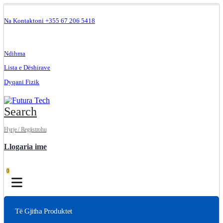
Na Kontaktoni +355 67 206 5418
.
Ndihma
Lista e Dëshirave
Dyqani Fizik
Search
Hyrje / Regjistrohu
Llogaria ime
0
Të Gjitha Produktet