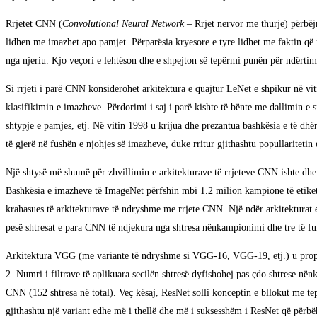
Rrjetet CNN (
Convolutional Neural Network –
Rrjet nervor me thurje) përbëjn
lidhen me imazhet apo pamjet. Përparësia kryesore e tyre lidhet me faktin që 
nga njeriu. Kjo veçori e lehtëson dhe e shpejton së tepërmi punën për ndërt
Si rrjeti i parë CNN konsiderohet arkitektura e quajtur LeNet e shpikur në vit
klasifikimin e imazheve. Përdorimi i saj i parë kishte të bënte me dallimin 
shtypje e pamjes, etj. Në vitin 1998 u krijua dhe prezantua bashkësia e të d
të gjerë në fushën e njohjes së imazheve, duke rritur gjithashtu popullaritetin
Një shtysë më shumë për zhvillimin e arkitekturave të rrjeteve CNN ishte dhe
Bashkësia e imazheve të ImageNet përfshin mbi 1.2 milion kampione të etiket
krahasues të arkitekturave të ndryshme me rrjete CNN. Një ndër arkitekturat e
pesë shtresat e para CNN të ndjekura nga shtresa nënkampionimi dhe tre të fun
Arkitektura VGG (me variante të ndryshme si VGG-16, VGG-19, etj.) u propoz
2. Numri i filtrave të aplikuara secilën shtresë dyfishohej pas çdo shtrese nën
CNN (152 shtresa në total). Veç kësaj, ResNet solli konceptin e bllokut me tep
gjithashtu një variant edhe më i thellë dhe më i suksesshëm i ResNet që përbëh