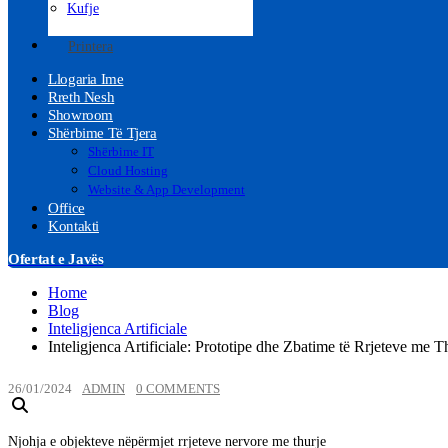
Kufje
Printera
Llogaria Ime
Rreth Nesh
Showroom
Shërbime Të Tjera
Shërbime IT
Cloud Hosting
Website & App Development
Office
Kontakti
Ofertat e Javës
Home
Blog
Inteligjenca Artificiale
Inteligjenca Artificiale: Prototipe dhe Zbatime të Rrjeteve me T
26/01/2024
ADMIN
0 COMMENTS
Njohja e objekteve nëpërmjet rrjeteve nervore me thurje