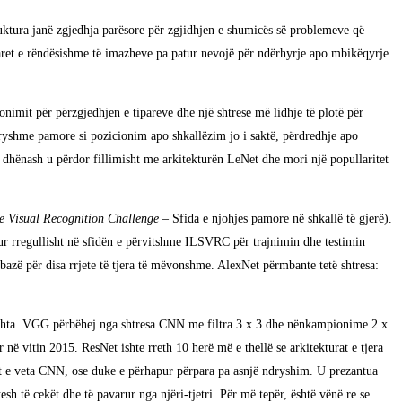
truktura janë zgjedhja parësore për zgjidhjen e shumicës së problemeve që
iparet e rëndësishme të imazheve pa patur nevojë për ndërhyrje apo mbikëqyrje
onimit për përzgjedhjen e tipareve dhe një shtrese më lidhje të plotë për
dryshme pamore si pozicionim apo shkallëzim jo i saktë, përdredhje apo
 dhënash u përdor fillimisht me arkitekturën LeNet dhe mori një popullaritet
e Visual Recognition Challenge
– Sfida e njohjes pamore në shkallë të gjerë).
ur rregullisht në sfidën e përvitshme ILSVRC për trajnimin dhe testimin
bazë për disa rrjete të tjera të mëvonshme. AlexNet përmbante tetë shtresa:
eshta. VGG përbëhej nga shtresa CNN me filtra 3 x 3 dhe nënkampionime 2 x
në vitin 2015. ResNet ishte rreth 10 herë më e thellë se arkitekturat e tjera
esat e veta CNN, ose duke e përhapur përpara pa asnjë ndryshim. U prezantua
h të cekët dhe të pavarur nga njëri-tjetri. Për më tepër, është vënë re se