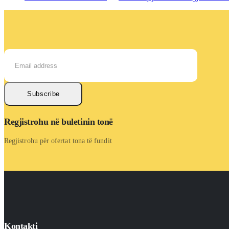
Subscribe
Regjistrohu në buletinin tonë
Regjistrohu për ofertat tona të fundit
Kontakti