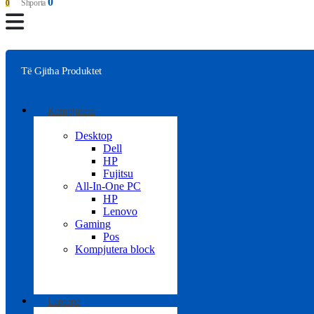
0
Shporta
0
Të Gjitha Produktet
Kompjutera
Desktop
Dell
HP
Fujitsu
All-In-One PC
HP
Lenovo
Gaming
Pos
Kompjutera block
Laptope