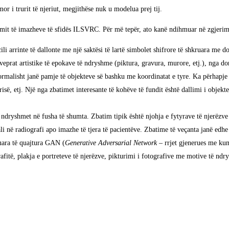
or i trurit të njeriut, megjithëse nuk u modelua prej tij.
kimit të imazheve të sfidës ILSVRC. Për më tepër, ato kanë ndihmuar në zgjerim
 cili arrinte të dallonte me një saktësi të lartë simbolet shifrore të shkruara me 
veprat artistike të epokave të ndryshme (piktura, gravura, murore, etj.), nga dor
malisht janë pamje të objekteve së bashku me koordinatat e tyre. Ka përhapje sh
risë, etj. Një nga zbatimet interesante të kohëve të fundit është dallimi i objek
dryshmet në fusha të shumta. Zbatim tipik është njohja e fytyrave të njerëzve d
li në radiografi apo imazhe të tjera të pacientëve. Zbatime të veçanta janë edhe
cuara të quajtura GAN (
Generative Adversarial Network
– rrjet gjenerues me kun
afitë, plakja e portreteve të njerëzve, pikturimi i fotografive me motive të ndr