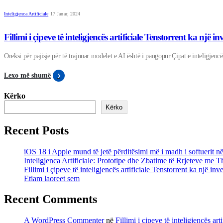
Inteligjenca Artificiale
17 Janar, 2024
Fillimi i çipeve të inteligjencës artificiale Tenstorrent ka n
Oreksi për pajisje për të trajnuar modelet e AI është i pangopur.Çipat e inteligjenc
Lexo më shumë
Kërko
Kërko
Recent Posts
iOS 18 i Apple mund të jetë përditësimi më i madh i softuerit në
Inteligjenca Artificiale: Prototipe dhe Zbatime të Rrjeteve me T
Fillimi i çipeve të inteligjencës artificiale Tenstorrent ka një
Etiam laoreet sem
Recent Comments
A WordPress Commenter
në
Fillimi i çipeve të inteligjencës 