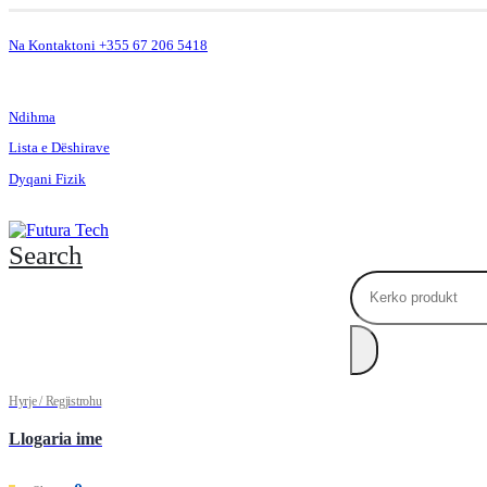
Na Kontaktoni +355 67 206 5418
.
Ndihma
Lista e Dëshirave
Dyqani Fizik
Search
Hyrje / Regjistrohu
Llogaria ime