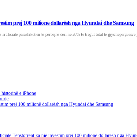
jë investim prej 100 milionë dollarësh nga Hyundai dhe Samsung
ës artificiale parashikohen të përbëjnë deri në 20% të tregut total të gjysmëpërçuesve 
 historinë e iPhone
hurje
 investim prej 100 milionë dollarësh nga Hyundai dhe Samsung
artificiale Tenstorrent ka një investim prej 100 milionë dollarësh nga H