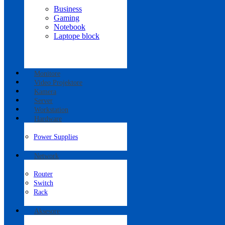
Business
Gaming
Notebook
Laptope block
Monitore
Video Projektore
Kamera
Server
Workstation
Hardware
Power Supplies
Network
Router
Switch
Rack
Aksesore