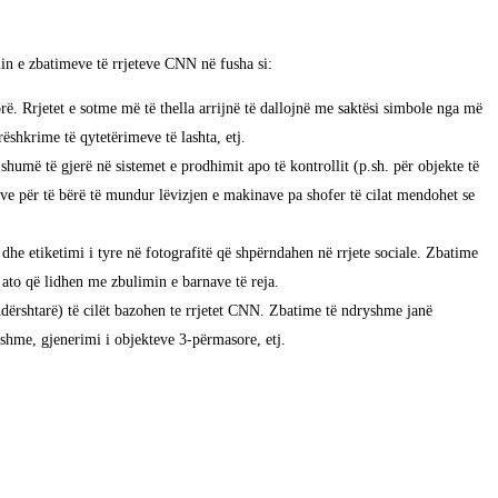
in e zbatimeve të rrjeteve CNN në fusha si:
dorë. Rrjetet e sotme më të thella arrijnë të dallojnë me saktësi simbole nga më
ëshkrime të qytetërimeve të lashta, etj.
umë të gjerë në sistemet e prodhimit apo të kontrollit (p.sh. për objekte të
teve për të bërë të mundur lëvizjen e makinave pa shofer të cilat mendohet se
he etiketimi i tyre në fotografitë që shpërndahen në rrjete sociale. Zbatime
 ato që lidhen me zbulimin e barnave të reja.
dërshtarë) të cilët bazohen te rrjetet CNN. Zbatime të ndryshme janë
yshme, gjenerimi i objekteve 3-përmasore, etj.