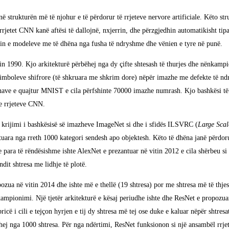
ë strukturën më të njohur e të përdorur të rrjeteve nervore artificiale. Këto s
rrjetet CNN kanë aftësi të dallojnë, nxjerrin, dhe përzgjedhin automatikisht t
imin e modeleve me të dhëna nga fusha të ndryshme dhe vënien e tyre në punë.
in 1990. Kjo arkitekturë përbëhej nga dy çifte shtesash të thurjes dhe nënkampi
e simboleve shifrore (të shkruara me shkrim dore) nëpër imazhe me defekte të n
hënave e quajtur MNIST e cila përfshinte 70000 imazhe numrash. Kjo bashkësi të
 e rrjeteve CNN.
 krijimi i bashkësisë së imazheve ImageNet si dhe i sfidës ILSVRC (
Large Scal
uara nga rreth 1000 kategori sendesh apo objektesh. Këto të dhëna janë përdor
 para të rëndësishme ishte AlexNet e prezantuar në vitin 2012 e cila shërbeu si 
dit shtresa me lidhje të plotë.
ua në vitin 2014 dhe ishte më e thellë (19 shtresa) por me shtresa më të thj
kampionimi. Një tjetër arkitekturë e kësaj periudhe ishte dhe ResNet e propozuar 
ricë i cili e tejçon hyrjen e tij dy shtresa më tej ose duke e kaluar nëpër shtr
ej nga 1000 shtresa. Për nga ndërtimi, ResNet funksionon si një ansambël rrjetes