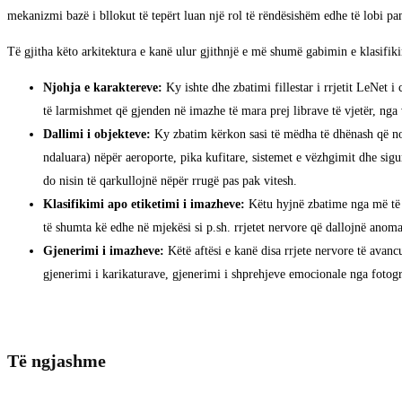
mekanizmi bazë i bllokut të tepërt luan një rol të rëndësishëm edhe të lobi pam
Të gjitha këto arkitektura e kanë ulur gjithnjë e më shumë gabimin e klasifi
Njohja e karaktereve:
Ky ishte dhe zbatimi fillestar i rrjetit LeNet i
të larmishmet që gjenden në imazhe të mara prej librave të vjetër, nga 
Dallimi i objekteve:
Ky zbatim kërkon sasi të mëdha të dhënash që nor
ndaluara) nëpër aeroporte, pika kufitare, sistemet e vëzhgimit dhe sigu
do nisin të qarkullojnë nëpër rrugë pas pak vitesh.
Klasifikimi apo etiketimi i imazheve:
Këtu hyjnë zbatime nga më të n
të shumta kë edhe në mjekësi si p.sh. rrjetet nervore që dallojnë anoma
Gjenerimi i imazheve:
Këtë aftësi e kanë disa rrjete nervore të avan
gjenerimi i karikaturave, gjenerimi i shprehjeve emocionale nga fotogr
Të ngjashme