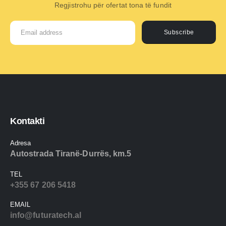
Regjistrohu për ofertat tona të fundit
Subscribe
Kontakti
Adresa
Autostrada Tiranë-Durrës, km.5
TEL
+355 67 206 5418
EMAIL
info@futuratech.al