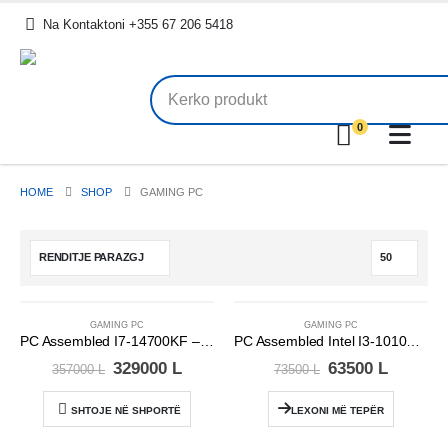
.
Na Kontaktoni +355 67 206 5418
0
HOME
SHOP
GAMING PC
S’KA STOK
-8%
-14%
GAMING PC
GAMING PC
PC Assembled I7-14700KF – RX 7900 XT 20GB
PC Assembled Intel I3-10105 + GTX 1650 D6 4GB
Çmimi
Çmimi
Çmimi
Çmimi
329000
L
63500
L
357000
L
73500
L
origjinal
i
origjinal
i
qe:
tanishëm
qe:
tanish
SHTOJE NË SHPORTË
LEXONI MË TEPËR
357000 L.
është:
73500 L.
është:
329000 L.
63500 L