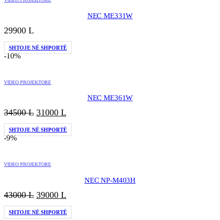
NEC ME331W
29900
L
SHTOJE NË SHPORTË
-10%
VIDEO PROJEKTORE
NEC ME361W
Çmimi
Çmimi
34500
L
31000
L
origjinal
i
SHTOJE NË SHPORTË
qe:
tanishëm
-9%
34500 L.
është:
31000 L.
VIDEO PROJEKTORE
NEC NP-M403H
Çmimi
Çmimi
43000
L
39000
L
origjinal
i
SHTOJE NË SHPORTË
qe:
tanishëm