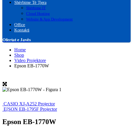
Shërbime Të Tjera
Shërbime IT
Cloud Hosting
Website & App Development
Office
Kontakti
Ofertat e Javës
Home
Shop
Video Projektore
Epson EB-1770W
CASIO XJ-A252 Projector
E[SON EB-1795F Projector
Epson EB-1770W