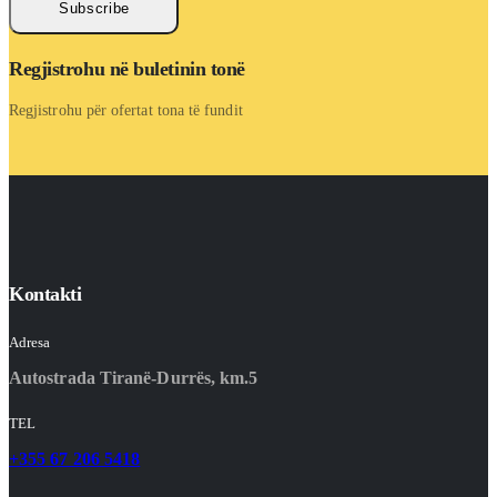
Subscribe
Regjistrohu në buletinin tonë
Regjistrohu për ofertat tona të fundit
Kontakti
Adresa
Autostrada Tiranë-Durrës, km.5
TEL
+355 67 206 5418