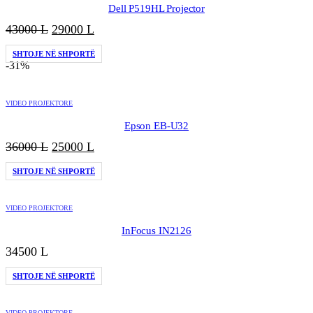
Dell P519HL Projector
Çmimi
Çmimi
43000
L
29000
L
origjinal
i
SHTOJE NË SHPORTË
qe:
tanishëm
-31%
43000 L.
është:
29000 L.
VIDEO PROJEKTORE
Epson EB-U32
Çmimi
Çmimi
36000
L
25000
L
origjinal
i
SHTOJE NË SHPORTË
qe:
tanishëm
36000 L.
është:
25000 L.
VIDEO PROJEKTORE
InFocus IN2126
34500
L
SHTOJE NË SHPORTË
VIDEO PROJEKTORE