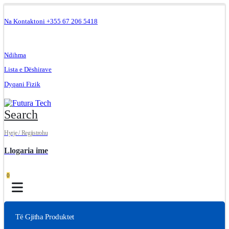
Na Kontaktoni +355 67 206 5418
.
Ndihma
Lista e Dëshirave
Dyqani Fizik
Search
Hyrje / Regjistrohu
Llogaria ime
0
Të Gjitha Produktet