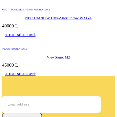
43000 L.
është:
39000 L.
UNCATEGORIZED
,
VIDEO PROJEKTORE
NEC UM301W Ultra-Short throw WXGA
49000
L
SHTOJE NË SHPORTË
VIDEO PROJEKTORE
ViewSonic M2
45000
L
SHTOJE NË SHPORTË