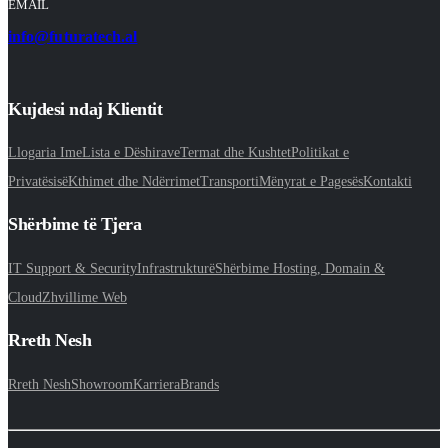
EMAIL
info@futuratech.al
Kujdesi ndaj Klientit
Llogaria Ime
Lista e Dëshirave
Termat dhe Kushtet
Politikat e
Privatësisë
Kthimet dhe Ndërrimet
Transporti
Mënyrat e Pagesës
Kontakti
Shërbime të Tjera
IT Support & Security
Infrastrukturë
Shërbime Hosting, Domain &
Cloud
Zhvillime Web
Rreth Nesh
Rreth Nesh
Showroom
Karriera
Brands