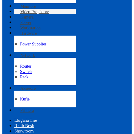
Monitore
Video Projektore
Kamera
Server
Workstation
Hardware
Power Supplies
Network
Router
Switch
Rack
Aksesore
Kufje
Printera
Llogaria Ime
Rreth Nesh
Showroom