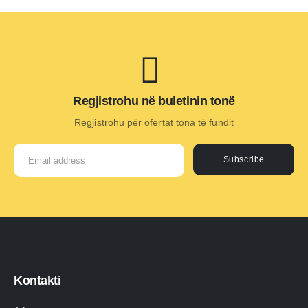
Regjistrohu në buletinin tonë
Regjistrohu për ofertat tona të fundit
Subscribe
Kontakti