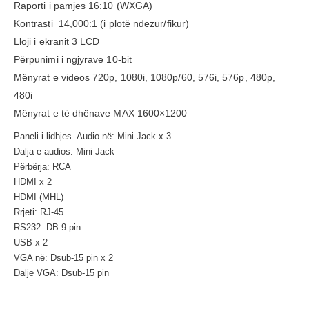
Raporti i pamjes 16:10 (WXGA)
Kontrasti 14,000:1 (i plotë ndezur/fikur)
Lloji i ekranit 3 LCD
Përpunimi i ngjyrave 10-bit
Mënyrat e videos 720p, 1080i, 1080p/60, 576i, 576p, 480p,
480i
Mënyrat e të dhënave MAX 1600×1200
Paneli i lidhjes Audio në: Mini Jack x 3
Dalja e audios: Mini Jack
Përbërja: RCA
HDMI x 2
HDMI (MHL)
Rrjeti: RJ-45
RS232: DB-9 pin
USB x 2
VGA në: Dsub-15 pin x 2
Dalje VGA: Dsub-15 pin