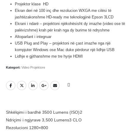
Projektor klase HD
Ekran deri në 100 inç dhe rezolucion WXGA me cilësi të
jashtëzakonshme HD-ready me teknologjinë Epson 3LCD
Ekrani i ndarë – projektoni njëkohësisht dy imazhe (video ose të
palëvizshme) krah për krah nga dy burime të ndryshme
Altoparlant i integruar
USB Plug and Play – projektoni në çast imazhe nga një
kompjuter Windows ose Mac duke përdorur një lidhje USB
Lidhje e gjithanshme me tre hyrje HDMI
Kategori:
Video Projektore
Shkëlqimi i bardhë 3500 Lumens (ISO)2
Ndriçimi i ngjyrave 3,500 Lumens3 CLO
Rezolucioni 1280×800