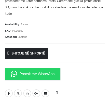
procesorët me katër bërthama Intel® Core™ dhe grafika profesionale
3D, mund të shikoni dhe modifikoni skedarë me rezolucion të lartë nga
kudo.
Availability:
1 stok
SKU:
PC10350
Kategori:
Laptope
SHTOJE NË SHPORTË
Porosit me WhatsApp