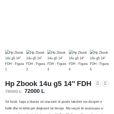
Hp Zbook 14u g5 14″ FDH
Çmimi
Çmimi
72000
L
78000
L
origjinal
i
qe:
tanishëm
Së fundi, fuqia e klasës së stacionit të punës takohet me dizajnin e
78000 L.
është:
hollë dhe të lehtë për drejtuesit në lëvizje. Me veçori të avancuara si
72000 L.