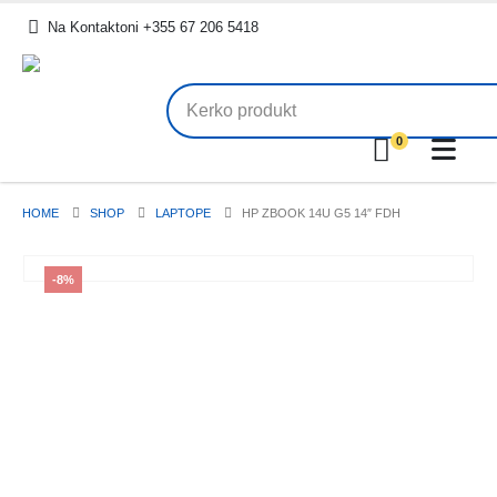
.
Na Kontaktoni +355 67 206 5418
0
HOME
SHOP
LAPTOPE
HP ZBOOK 14U G5 14″ FDH
-8%