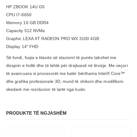
HP ZBOOK 14U G5
CPU I7-8650
Memory 16 GB DDR4
Capacity 512 NVMe
Graphic LEXA XT RADEON PRO WX 3100 4GB
Display 14″ FHD
Së fundi, fuqia e klasës së stacionit të punës takohet me
dizajnin e hollë dhe të lehtë për drejtuesit në lëvizje. Me veçori
të avancuara si procesorët me katër bërthama Intel® Core™
dhe grafika profesionale 3D, mund të shikoni dhe modifikoni
skedarë me rezolucion të lartë nga kudo.
PRODUKTE TË NGJASHËM