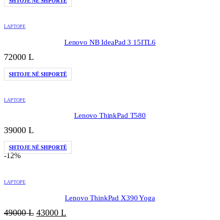
SHTOJE NË SHPORTË
LAPTOPE
Lenovo NB IdeaPad 3 15ITL6
72000
L
SHTOJE NË SHPORTË
LAPTOPE
Lenovo ThinkPad T580
39000
L
SHTOJE NË SHPORTË
-12%
LAPTOPE
Lenovo ThinkPad X390 Yoga
Çmimi
Çmimi
49000
L
43000
L