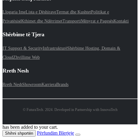
Llogaria Ime
Lista e Dëshirave
Termat dhe Kushtet
Politikat e
Privatësisë
Kthimet dhe Ndërrimet
Transporti
Mënyrat e Pagesës
Kontakti
Shërbime të Tjera
IT Support & Security
Infrastrukturë
Shërbime Hosting, Domain &
Cloud
Zhvillime Web
Rreth Nesh
Rreth Nesh
Showroom
Karriera
Brands
© FuturaTech. 2024. Developed in Partnership with InnovaTech
has been added to your cart.
Përfundim Blerjeje
Shihni shportën