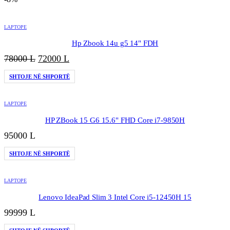
LAPTOPE
Hp Zbook 14u g5 14" FDH
Çmimi
Çmimi
78000
L
72000
L
origjinal
i
SHTOJE NË SHPORTË
qe:
tanishëm
78000 L.
është:
72000 L.
LAPTOPE
HP ZBook 15 G6 15.6" FHD Core i7-9850H
95000
L
SHTOJE NË SHPORTË
LAPTOPE
Lenovo IdeaPad Slim 3 Intel Core i5-12450H 15
99999
L