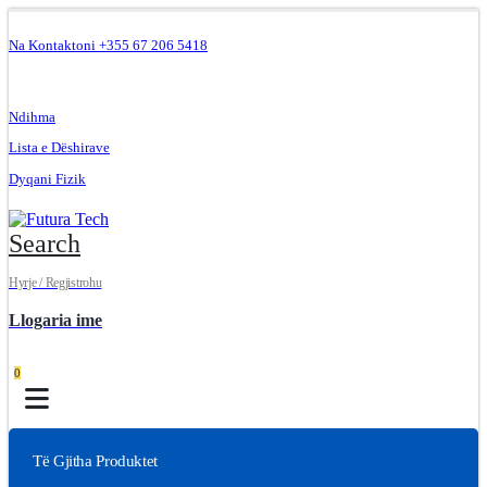
Na Kontaktoni +355 67 206 5418
.
Ndihma
Lista e Dëshirave
Dyqani Fizik
Search
Hyrje / Regjistrohu
Llogaria ime
0
Të Gjitha Produktet