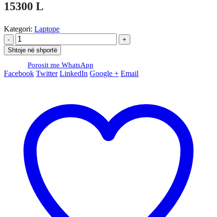
15300
L
Kategori:
Laptope
-
+
Shtoje në shportë
Porosit me WhatsApp
Facebook
Twitter
LinkedIn
Google +
Email