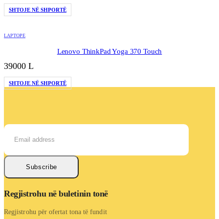
origjinal
i
SHTOJE NË SHPORTË
qe:
tanishëm
49000 L.
është:
43000 L.
LAPTOPE
Lenovo ThinkPad Yoga 370 Touch
39000
L
SHTOJE NË SHPORTË
Subscribe
Regjistrohu në buletinin tonë
Regjistrohu për ofertat tona të fundit