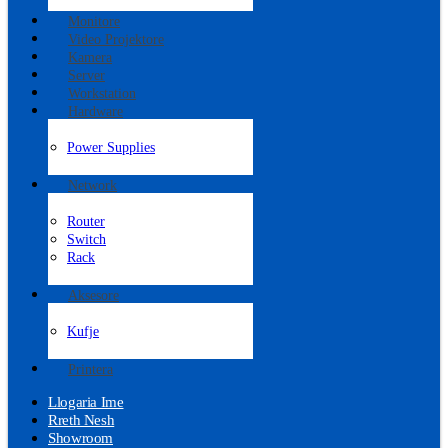
Monitore
Video Projektore
Kamera
Server
Workstation
Hardware
Power Supplies
Network
Router
Switch
Rack
Aksesore
Kufje
Printera
Llogaria Ime
Rreth Nesh
Showroom