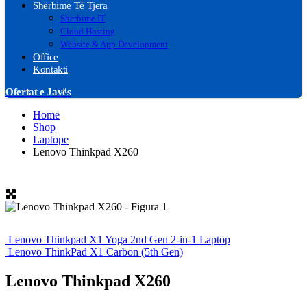
Shërbime Të Tjera
Shërbime IT
Cloud Hosting
Website & App Development
Office
Kontakti
Ofertat e Javës
Home
Shop
Laptope
Lenovo Thinkpad X260
Lenovo Thinkpad X1 Yoga 2nd Gen 2-in-1 Laptop
Lenovo ThinkPad X1 Carbon (5th Gen)
Lenovo Thinkpad X260