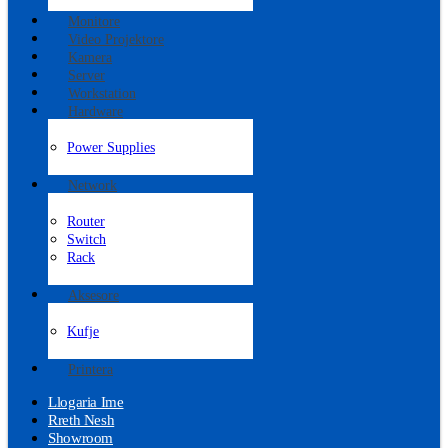
Monitore
Video Projektore
Kamera
Server
Workstation
Hardware
Power Supplies
Network
Router
Switch
Rack
Aksesore
Kufje
Printera
Llogaria Ime
Rreth Nesh
Showroom