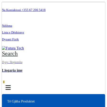
Na Kontaktoni +355 67 206 5418
.
Ndihma
Lista e Dëshirave
Dyqani Fizik
Search
Hyrje / Regjistrohu
Llogaria ime
0
Të Gjitha Produktet