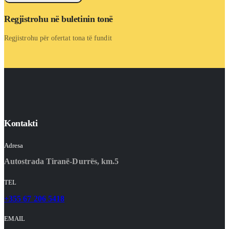
Regjistrohu në buletinin tonë
Regjistrohu për ofertat tona të fundit
Kontakti
Adresa
Autostrada Tiranë-Durrës, km.5
TEL
+355 67 206 5418
EMAIL