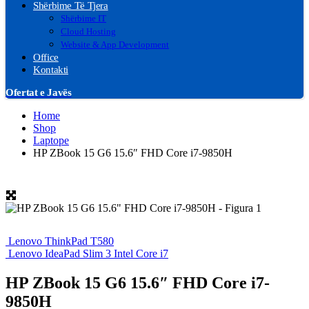
Shërbime Të Tjera
Shërbime IT
Cloud Hosting
Website & App Development
Office
Kontakti
Ofertat e Javës
Home
Shop
Laptope
HP ZBook 15 G6 15.6″ FHD Core i7-9850H
Lenovo ThinkPad T580
Lenovo IdeaPad Slim 3 Intel Core i7
HP ZBook 15 G6 15.6″ FHD Core i7-
9850H