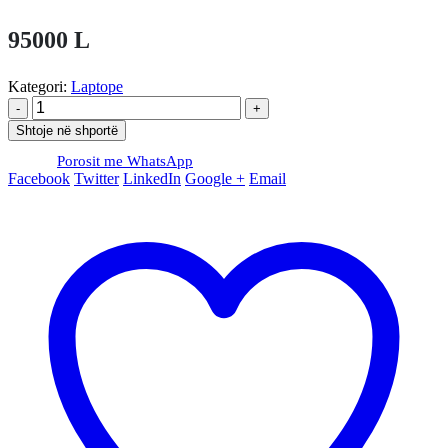
95000
L
Kategori:
Laptope
-
+
Shtoje në shportë
Porosit me WhatsApp
Facebook
Twitter
LinkedIn
Google +
Email