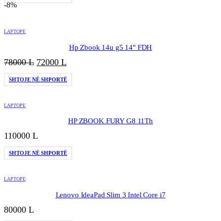
-8%
LAPTOPE
Hp Zbook 14u g5 14" FDH
Çmimi
Çmimi
78000
L
72000
L
origjinal
i
SHTOJE NË SHPORTË
qe:
tanishëm
78000 L.
është:
72000 L.
LAPTOPE
HP ZBOOK FURY G8 11Th
110000
L
SHTOJE NË SHPORTË
LAPTOPE
Lenovo IdeaPad Slim 3 Intel Core i7
80000
L