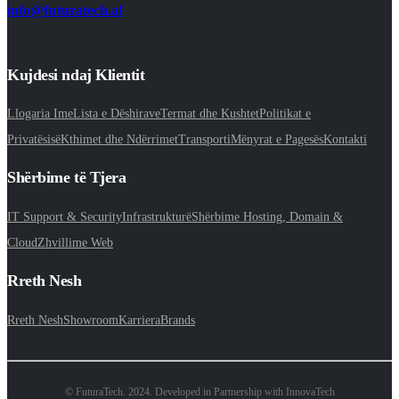
info@futuratech.al
Kujdesi ndaj Klientit
Llogaria Ime
Lista e Dëshirave
Termat dhe Kushtet
Politikat e
Privatësisë
Kthimet dhe Ndërrimet
Transporti
Mënyrat e Pagesës
Kontakti
Shërbime të Tjera
IT Support & Security
Infrastrukturë
Shërbime Hosting, Domain &
Cloud
Zhvillime Web
Rreth Nesh
Rreth Nesh
Showroom
Karriera
Brands
© FuturaTech. 2024. Developed in Partnership with InnovaTech