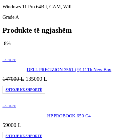
Windows 11 Pro 64Bit, CAM, Wifi
Grade A
Produkte të ngjashëm
-8%
LAPTOPE
DELL PRECIZION 3561 (i9) 11Th New Box
Çmimi
Çmimi
147000
L
135000
L
origjinal
i
SHTOJE NË SHPORTË
qe:
tanishëm
147000 L.
është:
135000 L.
LAPTOPE
HP PROBOOK 650 G4
59000
L
SHTOJE NË SHPORTË